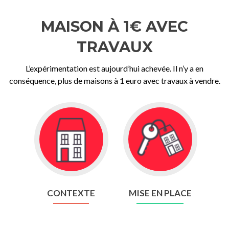
MAISON À 1€ AVEC
TRAVAUX
L’expérimentation est aujourd’hui achevée. Il n’y a en
conséquence, plus de maisons à 1 euro avec travaux à vendre.
Go
Go
to
to
Contexte
Mise
en
place
CONTEXTE
MISE EN PLACE